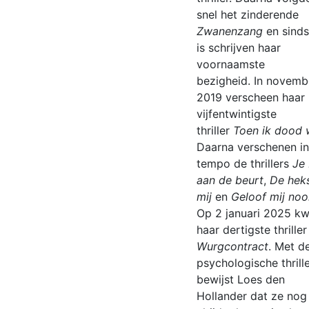
snel het zinderende
Zwanenzang
en sinds
is schrijven haar
voornaamste
bezigheid. In novemb
2019 verscheen haar
vijfentwintigste
thriller
Toen ik dood 
Daarna verschenen in
tempo de thrillers
Je
aan de beurt
,
De heks
mij
en
Geloof mij noo
Op 2 januari 2025 k
haar dertigste thriller 
Wurgcontract
. Met d
psychologische thrill
bewijst Loes den
Hollander dat ze nog