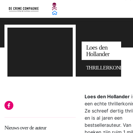
Loes den
Hollander
THRILLERKONINGI
Loes den Hollander
i
een echte thrillerkoni
Ze schreef dertig thri
en is al jaren een
bestsellerauteur. Van
Nieuws over de auteur
boeken zijn ruim 1 mi