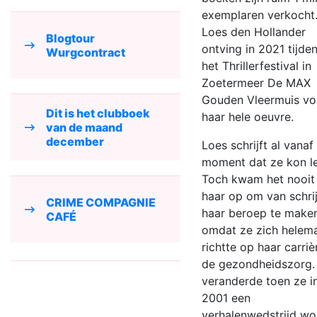
exemplaren verkocht
Loes den Hollander
Blogtour
ontving in 2021 tijde
Wurgcontract
het Thrillerfestival in
Zoetermeer De MAX
Gouden Vleermuis vo
Dit is het clubboek
haar hele oeuvre.
van de maand
december
Loes schrijft al vanaf
moment dat ze kon l
Toch kwam het nooit 
haar op om van schri
CRIME COMPAGNIE
haar beroep te maken
CAFÉ
omdat ze zich helem
richtte op haar carriè
de gezondheidszorg.
veranderde toen ze i
2001 een
verhalenwedstrijd wo