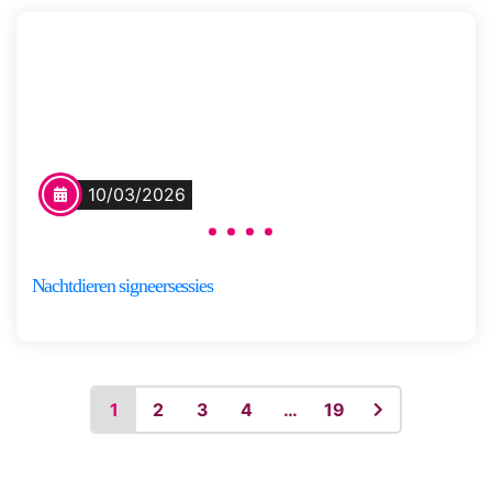
10/03/2026
Nachtdieren signeersessies
1
2
3
4
…
19