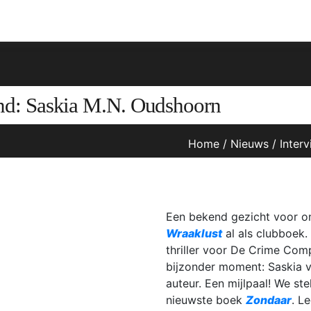
and: Saskia M.N. Oudshoorn
Home
/
Nieuws
/
Inter
Een bekend gezicht voor o
Wraaklust
al als clubboek. 
thriller voor De Crime Comp
bijzonder moment: Saskia vie
auteur. Een mijlpaal! We st
nieuwste boek
Zondaar
. L