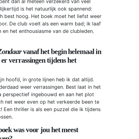
bent dan al meteen verzekerd van veel
lijkertijd is het natuurlijk ook spannend:
och best hoog. Het boek moet het liefst weer
oor. De club voelt als een warm bad; ik laaf
 en het enthousiasme van de clubleden.
Zondaar
vanaf het begin helemaal in
 er verrassingen tijdens het
n hoofd, in grote lijnen heb ik dat altijd.
erdaad weer verrassingen. Best laat in het
a perspectief ingebouwd en aan het plot
ch net weer even op het verkeerde been te
! Een thriller is als een puzzel die ik tijdens
ossen.
 boek was voor jou het meest
jven?