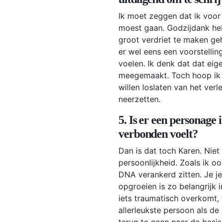
Ik moet zeggen dat ik voo
moest gaan. Godzijdank heb 
groot verdriet te maken ge
er wel eens een voorstellin
voelen. Ik denk dat dat eigen
meegemaakt. Toch hoop ik d
willen loslaten van het ver
neerzetten.
5. Is er een personage 
verbonden voelt?
Dan is dat toch Karen. Nie
persoonlijkheid. Zoals ik oo
DNA verankerd zitten. Je je
opgroeien is zo belangrijk 
iets traumatisch overkomt, 
allerleukste persoon als d
terug te gaan naar de basis 