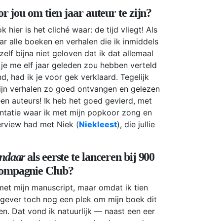
r jou om tien jaar auteur te zijn?
 hier is het cliché waar: de tijd vliegt! Als
aar alle boeken en verhalen die ik inmiddels
elf bijna niet geloven dat ik dat allemaal
 je me elf jaar geleden zou hebben verteld
d, had ik je voor gek verklaard. Tegelijk
ijn verhalen zo goed ontvangen en gelezen
n auteurs! Ik heb het goed gevierd, met
ntatie waar ik met mijn popkoor zong en
erview had met Niek (
Niekleest
), die jullie
ndaar
als eerste te lanceren bij 900
Compagnie Club?
t met mijn manuscript, maar omdat ik tien
itgever toch nog een plek om mijn boek dit
ven. Dat vond ik natuurlijk — naast een eer