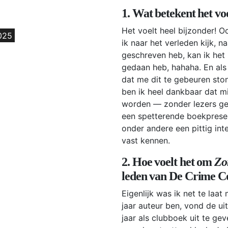
1. Wat betekent het voo
Het voelt heel bijzonder! Ook
025
ik naar het verleden kijk, n
geschreven heb, kan ik het z
gedaan heb, hahaha. En als
dat me dit te gebeuren ston
ben ik heel dankbaar dat m
worden — zonder lezers gee
een spetterende boekprese
onder andere een pittig int
vast kennen.
2. Hoe voelt het om
Zo
leden van De Crime 
Eigenlijk was ik net te laa
jaar auteur ben, vond de u
jaar als clubboek uit te ge