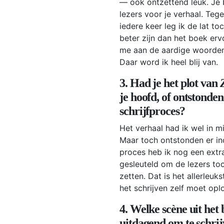
— ook ontzettend leuk. Je 
lezers voor je verhaal. Tege
iedere keer leg ik de lat t
beter zijn dan het boek erv
me aan de aardige woorden
Daar word ik heel blij van.
3. Had je het plot van
je hoofd, of ontstonden
schrijfproces?
Het verhaal had ik wel in mij
Maar toch ontstonden er ind
proces heb ik nog een extr
gesleuteld om de lezers to
zetten. Dat is het allerleukst
het schrijven zelf moet opl
4. Welke scène uit het
uitdagend om te schri