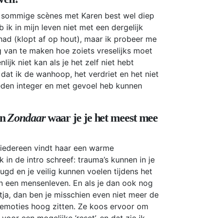
r sommige scènes met Karen best wel diep
ik in mijn leven niet met een dergelijk
had (klopt af op hout), maar ik probeer me
g van te maken hoe zoiets vreselijks moet
lijk niet kan als je het zelf niet hebt
at ik de wanhoop, het verdriet en het niet
leden integer en met gevoel heb kunnen
in
Zondaar
waar je je het meest mee
t iedereen vindt haar een warme
k in de intro schreef: trauma’s kunnen in je
ugd en je veilig kunnen voelen tijdens het
in een mensenleven. En als je dan ook nog
tja, dan ben je misschien even niet meer de
e emoties hoog zitten. Ze koos ervoor om
voor een mogelijke ‘reset’, en dat zie ik