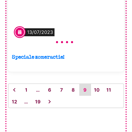
13/07/2023
Speciale zomeractie!
1
…
6
7
8
9
10
11
12
…
19