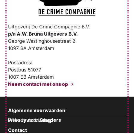
Uitgeverij De Crime Compagnie B.V.
p/a A.W. Bruna Uitgevers
B.V.
George Westinghousestraat 2
1097 BA Amsterdam
Postadres:
Postbus 51077
1007 EB Amsterdam
Neem contact met ons op
Algemene voorwaarden
Website door
Smeders
Privacyverklaring
Contact