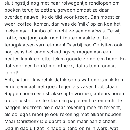
sluitingstijd nog met haar rolwagentje rondlopen om
boeken terug te zetten, gewoon omdat ze daar
overdag nauwelijks de tijd voor kreeg. Dan moest er
weer ‘coffee’ komen, dan was de ‘milk’ op en kon het
meisje naar Jumbo of mocht ze aan de afwas. Terwijl
Lotte, hoe jong ook, nooit fouten maakte bij het
terugplaatsen van retouren! Daarbij had Christien ook
nog eens het onderscheidingsvermogen van een
peuter, klank en letterteken gooide ze op één hoop! En
dat voor een hoofd bibliotheek, dat is toch ronduit
idioot!
Ach, natuurlijk weet ik dat ik soms wat doorsla, ik kan
er nu eenmaal niet goed tegen als zaken fout staan.
Ruggen horen een strakke rij te vormen, auteurs horen
op de juiste plek te staan en papieren ho-ren recht te
hangen. Iedereen hield daar rekening mee en terecht,
als collega’s moet je ook rekening met elkaar houden.
Maar Christien? Die dacht alleen maar aan zichzelf.
Dag in dag uit zat ik nagelbijtend op mijn werk, wat