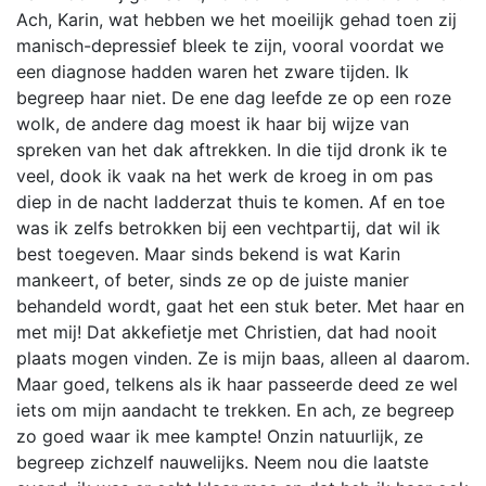
Ach, Karin, wat hebben we het moeilijk gehad toen zij
manisch-depressief bleek te zijn, vooral voordat we
een diagnose hadden waren het zware tijden. Ik
begreep haar niet. De ene dag leefde ze op een roze
wolk, de andere dag moest ik haar bij wijze van
spreken van het dak aftrekken. In die tijd dronk ik te
veel, dook ik vaak na het werk de kroeg in om pas
diep in de nacht ladderzat thuis te komen. Af en toe
was ik zelfs betrokken bij een vechtpartij, dat wil ik
best toegeven. Maar sinds bekend is wat Karin
mankeert, of beter, sinds ze op de juiste manier
behandeld wordt, gaat het een stuk beter. Met haar en
met mij! Dat akkefietje met Christien, dat had nooit
plaats mogen vinden. Ze is mijn baas, alleen al daarom.
Maar goed, telkens als ik haar passeerde deed ze wel
iets om mijn aandacht te trekken. En ach, ze begreep
zo goed waar ik mee kampte! Onzin natuurlijk, ze
begreep zichzelf nauwelijks. Neem nou die laatste