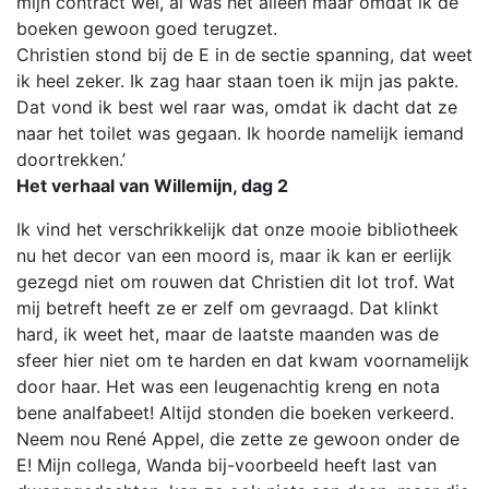
mijn contract wel, al was het alleen maar omdat ik de
boeken gewoon goed terugzet.
Christien stond bij de E in de sectie spanning, dat weet
ik heel zeker. Ik zag haar staan toen ik mijn jas pakte.
Dat vond ik best wel raar was, omdat ik dacht dat ze
naar het toilet was gegaan. Ik hoorde namelijk iemand
doortrekken.’
Het verhaal van Willemijn, dag 2
Ik vind het verschrikkelijk dat onze mooie bibliotheek
nu het decor van een moord is, maar ik kan er eerlijk
gezegd niet om rouwen dat Christien dit lot trof. Wat
mij betreft heeft ze er zelf om gevraagd. Dat klinkt
hard, ik weet het, maar de laatste maanden was de
sfeer hier niet om te harden en dat kwam voornamelijk
door haar. Het was een leugenachtig kreng en nota
bene analfabeet! Altijd stonden die boeken verkeerd.
Neem nou René Appel, die zette ze gewoon onder de
E! Mijn collega, Wanda bij-voorbeeld heeft last van