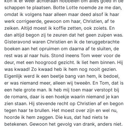
kon ik er weer achteraan hobbelen om alles goed in de
schappen te plaatsen. Botte Lotte noemde ze me dan,
omdat ik volgens haar alleen maar deed alsof ik haar
werk corrigeerde, gewoon om haar, Christien, af te
zeiken. Altijd moest ik koffie zetten, ook zoiets. En
dan altijd begon zij te zeuren dat het geen zuipen was.
Gisteravond waren Christien en ik de teruggebrachte
boeken aan het opruimen om daarna af te sluiten, de
rest was al naar huis. Stond ineens Tom weer voor de
deur, met een hoogrood gezicht. Ik liet hem binnen. Hij
was kwaad! Zo kwaad heb ik hem nog nooit gezien.
Eigenlijk werd ik een beetje bang van hem, ik bedoel,
er was niemand meer, alleen wij tweeën. En Tom, dat is
een hele grote man. Ik heb mij toen maar verstopt bij
de romans, daar is een hoekje waarin niemand je kan
zien staan. Hij stevende recht op Christien af en begon
tegen haar te brullen. Het moest over zijn en wel nu,
hoorde ik hem zeggen. Die kus, dat had niets te
betekenen. Gewoon het gevolg van drank, anders niet.