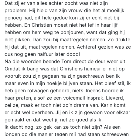
Dat zij er van alles achter zocht was niet zijn
probleem. Hij hield van zijn vrouw die het al moeilijk
genoeg had, dit hele gedoe kon zij er echt niet bij
hebben. En Christien moest niet het lef in haar lijf
hebben om hem weg te bonjouren, want dat ging hij
niet pikken. Dan zou hij maatregelen nemen. Zo drukte
hij dat uit, maatregelen nemen. Achteraf gezien was ze
dus nog geen halfuur later dood!
Na die woorden beende Tom direct de deur weer uit.
Omdat ik bang was dat Christiens humeur er niet op
vooruit zou zijn gegaan na zijn geschreeuw ben ik
maar even in mijn hoekje blijven staan. Het bleef stil, ik
heb geen rolwagen gehoord, niets. Ineens hoorde ik
haar praten, alsof ze een voicemail insprak. Lieverd,
zei ze, maak er toch niet zo’n drama van. Karin komt
er echt wel overheen. Jij en ik zijn gewoon voor elkaar
gemaakt en dat weet jij net zo goed als ik.
Ik dacht nog, zo gek kan ze toch niet zijn? Als een
jongen op die manier tegen mij had staan schreeuwen