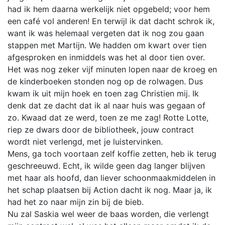
had ik hem daarna werkelijk niet opgebeld; voor hem
een café vol anderen! En terwijl ik dat dacht schrok ik,
want ik was helemaal vergeten dat ik nog zou gaan
stappen met Martijn. We hadden om kwart over tien
afgesproken en inmiddels was het al door tien over.
Het was nog zeker vijf minuten lopen naar de kroeg en
de kinderboeken stonden nog op de rolwagen. Dus
kwam ik uit mijn hoek en toen zag Christien mij. Ik
denk dat ze dacht dat ik al naar huis was gegaan of
zo. Kwaad dat ze werd, toen ze me zag! Rotte Lotte,
riep ze dwars door de bibliotheek, jouw contract
wordt niet verlengd, met je luistervinken.
Mens, ga toch voortaan zelf koffie zetten, heb ik terug
geschreeuwd. Echt, ik wilde geen dag langer blijven
met haar als hoofd, dan liever schoonmaakmiddelen in
het schap plaatsen bij Action dacht ik nog. Maar ja, ik
had het zo naar mijn zin bij de bieb.
Nu zal Saskia wel weer de baas worden, die verlengt