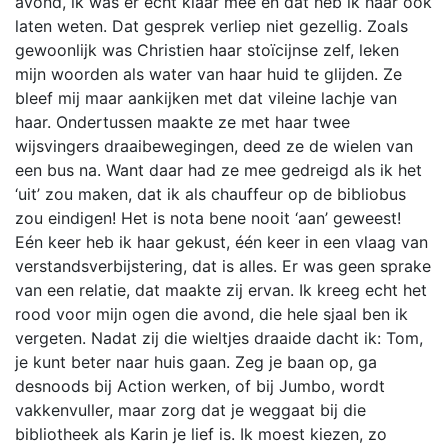
avond, ik was er echt klaar mee en dat heb ik haar ook
laten weten. Dat gesprek verliep niet gezellig. Zoals
gewoonlijk was Christien haar stoïcijnse zelf, leken
mijn woorden als water van haar huid te glijden. Ze
bleef mij maar aankijken met dat vileine lachje van
haar. Ondertussen maakte ze met haar twee
wijsvingers draaibewegingen, deed ze de wielen van
een bus na. Want daar had ze mee gedreigd als ik het
‘uit’ zou maken, dat ik als chauffeur op de bibliobus
zou eindigen! Het is nota bene nooit ‘aan’ geweest!
Eén keer heb ik haar gekust, één keer in een vlaag van
verstandsverbijstering, dat is alles. Er was geen sprake
van een relatie, dat maakte zij ervan. Ik kreeg echt het
rood voor mijn ogen die avond, die hele sjaal ben ik
vergeten. Nadat zij die wieltjes draaide dacht ik: Tom,
je kunt beter naar huis gaan. Zeg je baan op, ga
desnoods bij Action werken, of bij Jumbo, wordt
vakkenvuller, maar zorg dat je weggaat bij die
bibliotheek als Karin je lief is. Ik moest kiezen, zo