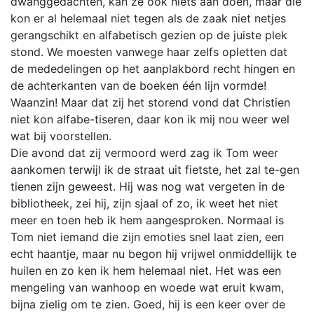
dwanggedachten, kan ze ook niets aan doen, maar die
kon er al helemaal niet tegen als de zaak niet netjes
gerangschikt en alfabetisch gezien op de juiste plek
stond. We moesten vanwege haar zelfs opletten dat
de mededelingen op het aanplakbord recht hingen en
de achterkanten van de boeken één lijn vormde!
Waanzin! Maar dat zij het storend vond dat Christien
niet kon alfabe-tiseren, daar kon ik mij nou weer wel
wat bij voorstellen.
Die avond dat zij vermoord werd zag ik Tom weer
aankomen terwijl ik de straat uit fietste, het zal te-gen
tienen zijn geweest. Hij was nog wat vergeten in de
bibliotheek, zei hij, zijn sjaal of zo, ik weet het niet
meer en toen heb ik hem aangesproken. Normaal is
Tom niet iemand die zijn emoties snel laat zien, een
echt haantje, maar nu begon hij vrijwel onmiddellijk te
huilen en zo ken ik hem helemaal niet. Het was een
mengeling van wanhoop en woede wat eruit kwam,
bijna zielig om te zien. Goed, hij is een keer over de