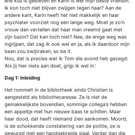
ene kus is gebleven en Karin is wel mijn beste vriendin.
Ik kon toch niet blijven zwijgen tegen haar? Aan de
andere kant, Karin heeft het niet makkelijk en haar
psychiater voorziet nog een lange weg. Moet je zo’n
vrouw dan vertellen dat haar man vreemd gaat met
zijn bazin? Dat kan toch niet? Nee, de enige weg was
ingrijpen, dat zag ik ook wel en ja, als ik daardoor mijn
baan zou kwijtraken, so be it.
Nou, dat is precies wat ik Tom die avond heb gezegd:
‘Als jij hier niets aan doet, grijp ik wel in.’
Dag 1: Inleiding
Het rommelt in de bibliotheek sinds Christien is
aangesteld als bibliothecaresse. Ze is niet de
gemakkelijkste bovendien, sommige collega’s hebben
een appeltje met hun nieuwe baas te schillen. Maar
haar dood, dat heeft niemand zien aankomen. Moord,
is de schokkende constatering van de politie, ze is
gewurgd met een handgebreide sjaal. Verder dan die