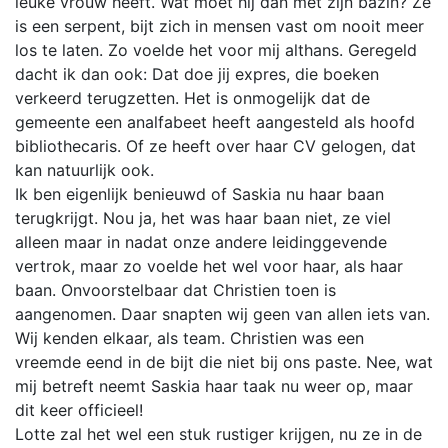
leuke vrouw heeft. Wat moet hij dan met zijn bazin? Ze
is een serpent, bijt zich in mensen vast om nooit meer
los te laten. Zo voelde het voor mij althans. Geregeld
dacht ik dan ook: Dat doe jij expres, die boeken
verkeerd terugzetten. Het is onmogelijk dat de
gemeente een analfabeet heeft aangesteld als hoofd
bibliothecaris. Of ze heeft over haar CV gelogen, dat
kan natuurlijk ook.
Ik ben eigenlijk benieuwd of Saskia nu haar baan
terugkrijgt. Nou ja, het was haar baan niet, ze viel
alleen maar in nadat onze andere leidinggevende
vertrok, maar zo voelde het wel voor haar, als haar
baan. Onvoorstelbaar dat Christien toen is
aangenomen. Daar snapten wij geen van allen iets van.
Wij kenden elkaar, als team. Christien was een
vreemde eend in de bijt die niet bij ons paste. Nee, wat
mij betreft neemt Saskia haar taak nu weer op, maar
dit keer officieel!
Lotte zal het wel een stuk rustiger krijgen, nu ze in de