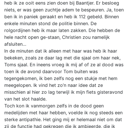
heb ik ze ooit eens zien doen bij Baantjer. Er besloeg
niets, er was geen zuchtje adem te bespeuren. Ja, toen
ben ik in paniek geraakt en heb ik 112 gebeld. Binnen
enkele minuten stond de politie binnen. De
rolgordijnen heb ik maar laten zakken. Die hebben de
hele nacht open ge-staan, Christien zou namelijk
afsluiten…
In de minuten dat ik alleen met haar was heb ik haar
bekeken, zoals ze daar lag met die sjaal om haar nek,
Toms sjaal. En ineens vroeg ik mij af of ze al dood was
toen ik de avond daarvoor Tom buiten was
tegengekomen, ik ben zelfs nog een stukje met hem
meegelopen. Ik vind het zo’n naar idee dat ze
misschien al hier zo lag terwijl ik mijn fiets gisteravond
van het slot haalde.
Toch kon ik vanmorgen zelfs in de dood geen
medelijden met haar hebben, voelde ik nog steeds een
sterke antipathie. Het ging mij er helemaal niet om dat
zij de functie had gekregen die ik ambieerde, die ik