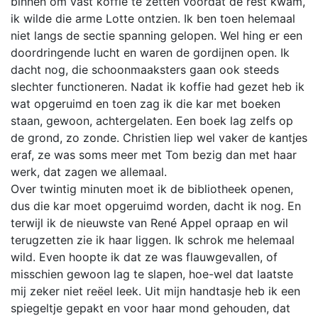
binnen om vast koffie te zetten voordat de rest kwam,
ik wilde die arme Lotte ontzien. Ik ben toen helemaal
niet langs de sectie spanning gelopen. Wel hing er een
doordringende lucht en waren de gordijnen open. Ik
dacht nog, die schoonmaaksters gaan ook steeds
slechter functioneren. Nadat ik koffie had gezet heb ik
wat opgeruimd en toen zag ik die kar met boeken
staan, gewoon, achtergelaten. Een boek lag zelfs op
de grond, zo zonde. Christien liep wel vaker de kantjes
eraf, ze was soms meer met Tom bezig dan met haar
werk, dat zagen we allemaal.
Over twintig minuten moet ik de bibliotheek openen,
dus die kar moet opgeruimd worden, dacht ik nog. En
terwijl ik de nieuwste van René Appel opraap en wil
terugzetten zie ik haar liggen. Ik schrok me helemaal
wild. Even hoopte ik dat ze was flauwgevallen, of
misschien gewoon lag te slapen, hoe-wel dat laatste
mij zeker niet reëel leek. Uit mijn handtasje heb ik een
spiegeltje gepakt en voor haar mond gehouden, dat