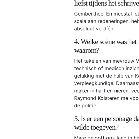
liefst tijdens het schrijv
Gemberthee. En meestal iets
scala aan redeneringen, he
absoluut verdíén.
4. Welke scène was het 
waarom?
Het takelen van mevrouw V
technisch of medisch inzich
gelukkig met de hulp van K
verpleegkundige. Daarnaas
maker in hart en nieren, ve
Raymond Kolsteren me voor
de politie.
5. Is er een personage da
wilde toegeven?
Mare gelooft ook lang in h