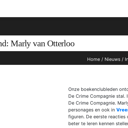
nd: Marly van Otterloo
Home
/
Nieuws
/
I
Onze boekenclubleden ontd
De Crime Compagnie stal. I
De Crime Compagnie. Marly
personages en ook in
Vree
figuren. De eerste reacties
beter te leren kennen stell