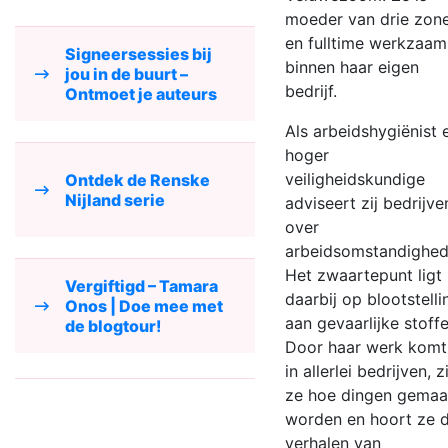
moeder van drie zon
en fulltime werkzaam
Signeersessies bij
binnen haar eigen
jou in de buurt –
bedrijf.
Ontmoet je auteurs
Als arbeidshygiënist 
hoger
veiligheidskundige
Ontdek de Renske
Nijland serie
adviseert zij bedrijve
over
arbeidsomstandighed
Het zwaartepunt ligt
Vergiftigd – Tamara
daarbij op blootstelli
Onos | Doe mee met
aan gevaarlijke stoffe
de blogtour!
Door haar werk komt 
in allerlei bedrijven, z
ze hoe dingen gemaa
worden en hoort ze 
verhalen van