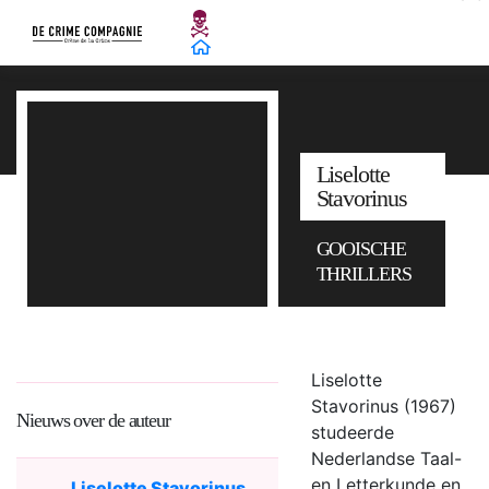
Liselotte
Stavorinus
GOOISCHE
THRILLERS
Liselotte
Stavorinus (1967)
Nieuws over de auteur
studeerde
Nederlandse Taal-
en Letterkunde en
Liselotte Stavorinus