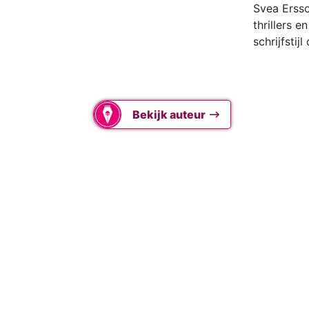
Svea Erss
thrillers 
schrijfstij
Bekijk auteur