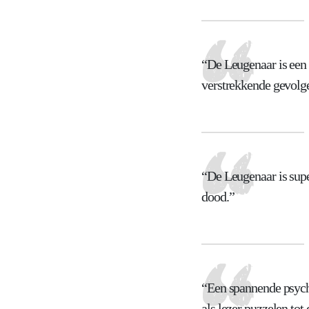
“De Leugenaar is een 
verstrekkende gevolg
“De Leugenaar is super
dood.”
“Een spannende psycho
als lezer puzzelen tot 