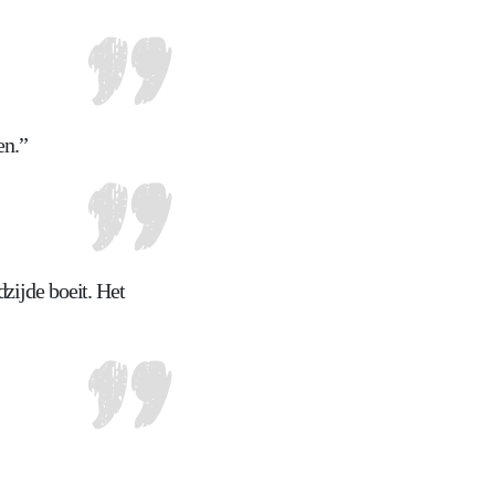
en.”
dzijde boeit. Het